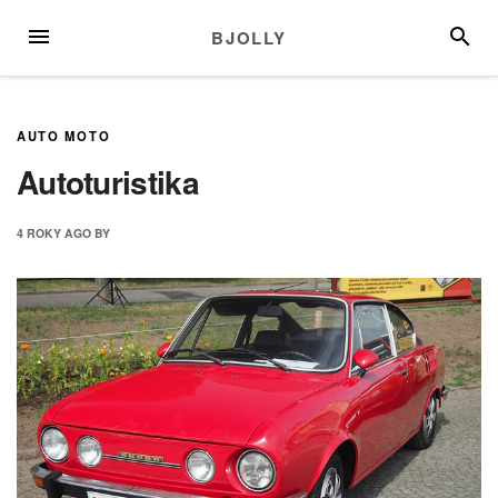
Skip
MENU
SEARC
BJOLLY
to
content
AUTO MOTO
Autoturistika
4 ROKY
AGO
BY