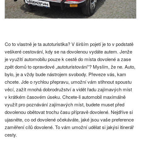
Co to vlastně je ta autoturistika? V širším pojetí je to v podstatě
veškeré cestování, kdy se na dovolenou vydáte autem. Jenže
je využití automobilu pouze k cestě do místa dovolené a zase
zpět domů to opravdové „autoturistování“? Myslím, že ne.
Auto,
bylo, je a vždy bude nástrojem svobody. Převeze vás, kam
chcete. Jde o rychlou přepravu, umožní vám stihnout spoustu
věcí, zažít mnohá dobrodružství a vidět řadu zajímavých míst
v krátkém časovém úseku.
Chcete-li automobil maximálně
využít pro poznávání zajímavých míst, budete muset před
dovolenou obětovat trochu času přípravě dovolené.
Nejdříve si
ujasněte, co od dovolené očekáváte, jaké jsou vaše preference
zaměření cílů dovolené. To vám umožní udělat si jakýsi itinerář
cesty.