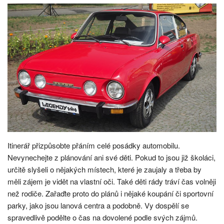
Itinerář přizpůsobte přáním celé posádky automobilu.
Nevynechejte z plánování ani své děti. Pokud to jsou již školáci,
určitě slyšeli o nějakých místech, které je zaujaly a třeba by
měli zájem je vidět na vlastní oči. Také děti rády tráví čas volněji
než rodiče. Zařaďte proto do plánů i nějaké koupání či sportovní
parky, jako jsou lanová centra a podobně.
Vy dospělí se
spravedlivě podělte o čas na dovolené podle svých zájmů.