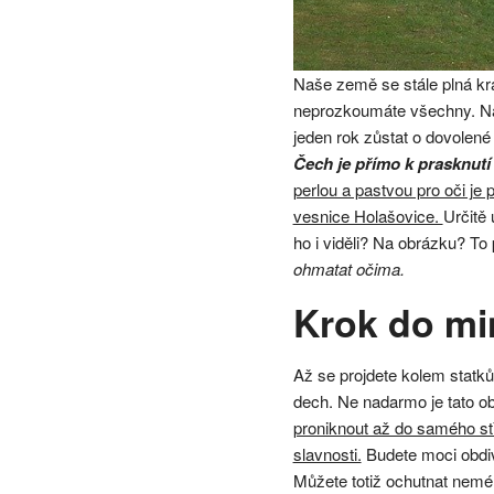
Naše země se stále plná kr
neprozkoumáte všechny. Na t
jeden rok zůstat o dovolené
Čech je přímo k prasknutí
perlou a pastvou pro oči je 
vesnice Holašovice.
Určitě
ho i viděli? Na obrázku? To
ohmatat očima.
Krok do mi
Až se projdete kolem statků,
dech. Ne nadarmo je tato
proniknout až do samého stř
slavnosti.
Budete moci obdiv
Můžete totiž ochutnat nem