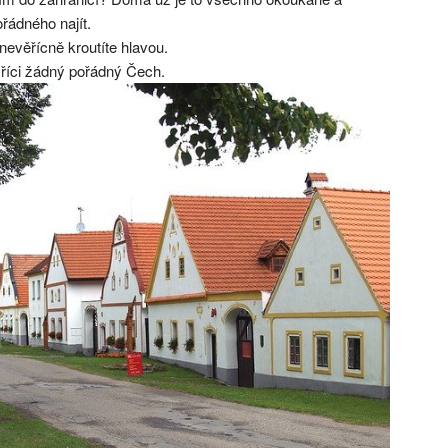
ořádného najít.
věřícně kroutíte hlavou.
íci žádný pořádný Čech.