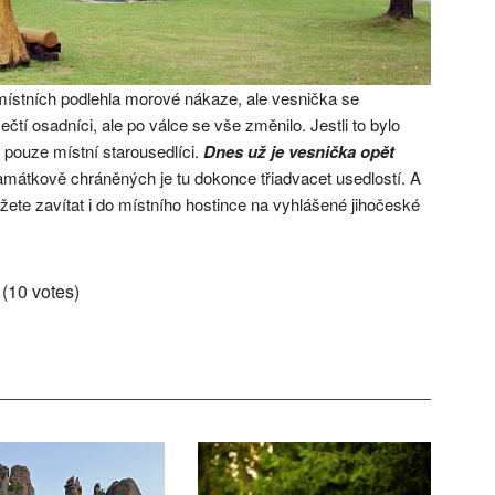
a místních podlehla morové nákaze, ale vesnička se
mečtí osadníci, ale po válce se vše změnilo. Jestli to bylo
 pouze místní starousedlíci.
Dnes už je vesnička opět
mátkově chráněných je tu dokonce třiadvacet usedlostí. A
žete zavítat i do místního hostince na vyhlášené jihočeské
 (10 votes)