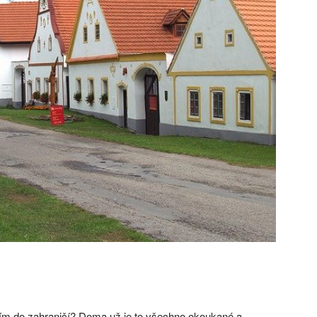
ším do zahraničí? Doma už je to všechno okoukané a