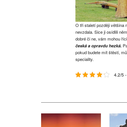
O tři staletí později většin
nevzdala. Sice ji osídlili ně
dobré či ne, vám mohou říci
česká a opravdu hezká.
Pa
pokud budete mít štěstí, mů
speciality.
4.2/5 -