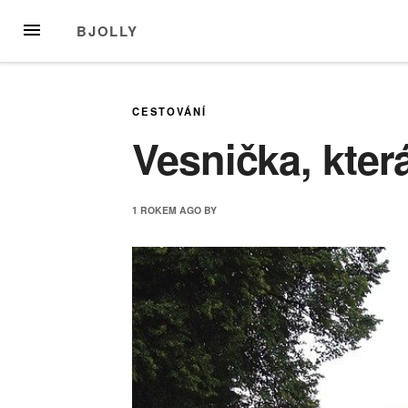
Skip
MENU
BJOLLY
to
content
CESTOVÁNÍ
Vesnička, kte
1 ROKEM
AGO
BY