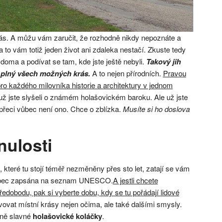
ás. A můžu vám zaručit, že rozhodně nikdy nepoznáte a
o vám totiž jeden život ani zdaleka nestačí. Zkuste tedy
 doma a podívat se tam, kde jste ještě nebyli.
Takový jih
 plný všech možných krás.
A to nejen přírodních.
Pravou
pro každého milovníka historie a architektury v jednom
 už jste slyšeli o známém holašovickém baroku. Ale už jste
 přeci vůbec není ono. Chce o zblízka.
Musíte si ho doslova
nulosti
 které tu stojí téměř nezměněny přes sto let, zatají se vám
 obec zapsána na seznam UNESCO.
A jestli chcete
edobodu, pak si vyberte dobu, kdy se tu pořádají lidové
ovat místní krásy nejen očima, ale také dalšími smysly.
éně slavné
holašovické koláčky
.