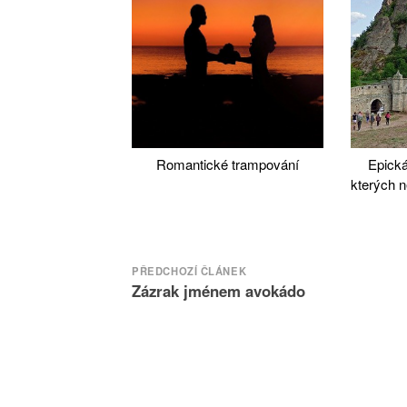
Romantické trampování
Epická
kterých n
Navigace
PŘEDCHOZÍ ČLÁNEK
Zázrak jménem avokádo
pro
příspěvek