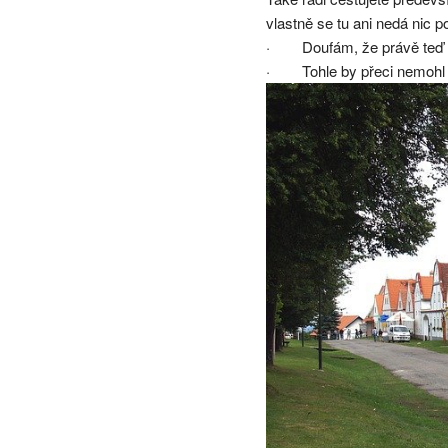
vlastně se tu ani nedá nic p
· Doufám, že právě teď ne
· Tohle by přeci nemohl ř