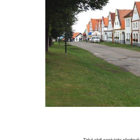
Také rádi cestujete předev