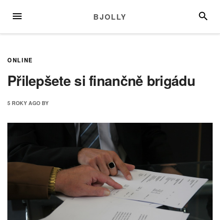
Skip
MENU
SEARC
BJOLLY
to
content
ONLINE
Přilepšete si finančně brigádu
5 ROKY
AGO
BY