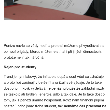
Peníze navíc se vždy hodí, a proto si můžeme přivydělávat za
pomocí brigády, kterou můžeme stíhat i při jiných činnostech,
protože není tak náročná.
Nejen pro studenty
Trend je nyní takový, že inflace stoupá a dost věcí se zdražuje,
a proto lidé začínají více šetřit a snižují své výdaje. Je to také
dost o tom, kolik vyděláváme peněz, protože že základní mzdy
se těžko platí bydlení, energie, jídlo a tak dále. Je to také dost o
tom, jak s penězi umíme hospodařit. Když nám finanční příjem
nestačí, nebo jsme třeba student, tak
nemáme čas pracovat na