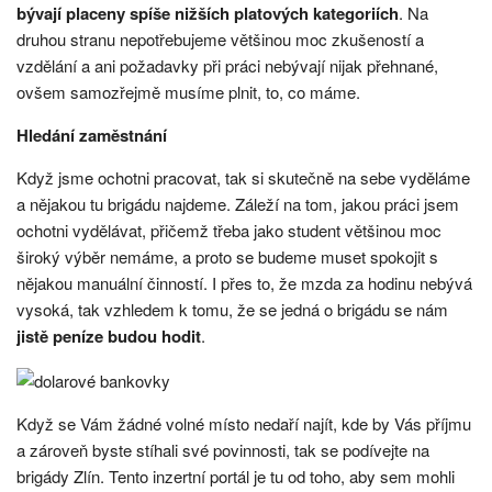
bývají placeny spíše nižších platových kategoriích
. Na
druhou stranu nepotřebujeme většinou moc zkušeností a
vzdělání a ani požadavky při práci nebývají nijak přehnané,
ovšem samozřejmě musíme plnit, to, co máme.
Hledání zaměstnání
Když jsme ochotni pracovat, tak si skutečně na sebe vyděláme
a nějakou tu brigádu najdeme. Záleží na tom, jakou práci jsem
ochotni vydělávat, přičemž třeba jako student většinou moc
široký výběr nemáme, a proto se budeme muset spokojit s
nějakou manuální činností. I přes to, že mzda za hodinu nebývá
vysoká, tak vzhledem k tomu, že se jedná o brigádu se nám
jistě peníze budou hodit
.
Když se Vám žádné volné místo nedaří najít, kde by Vás příjmu
a zároveň byste stíhali své povinnosti, tak se podívejte na
brigády Zlín
. Tento inzertní portál je tu od toho, aby sem mohli