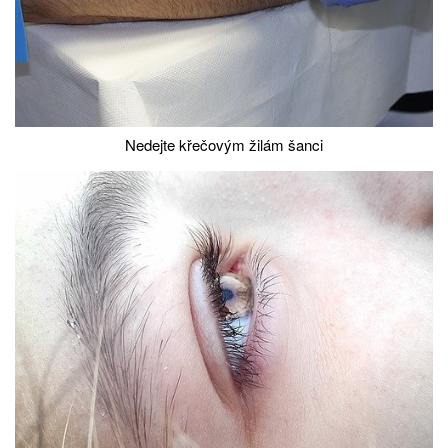
Nedejte křečovým žilám šanci