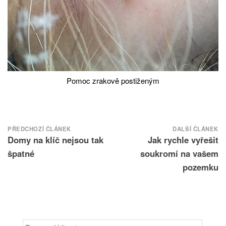
Pomoc zrakově postiženým
Navigace
PŘEDCHOZÍ ČLÁNEK
DALŠÍ ČLÁNEK
Domy na klíč nejsou tak
Jak rychle vyřešit
pro
příspěvek
špatné
soukromí na vašem
pozemku
Search