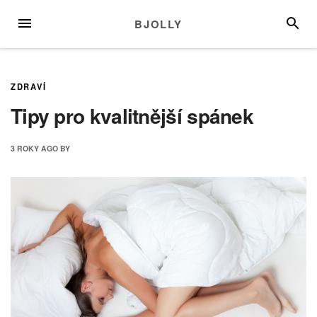
Skip
MENU
SEARC
BJOLLY
to
content
ZDRAVÍ
Tipy pro kvalitnější spánek
3 ROKY
AGO
BY