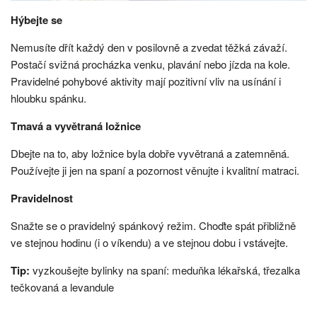
Hýbejte se
Nemusíte dřít každý den v posilovně a zvedat těžká závaží.
Postačí svižná procházka venku, plavání nebo jízda na kole.
Pravidelné pohybové aktivity mají pozitivní vliv na usínání i
hloubku spánku.
Tmavá a vyvětraná ložnice
Dbejte na to, aby ložnice byla dobře vyvětraná a zatemněná.
Používejte ji jen na spaní a pozornost věnujte i kvalitní matraci.
Pravidelnost
Snažte se o pravidelný spánkový režim. Choďte spát přibližně
ve stejnou hodinu (i o víkendu) a ve stejnou dobu i vstávejte.
Tip:
vyzkoušejte bylinky na spaní: meduňka lékařská, třezalka
tečkovaná a levandule