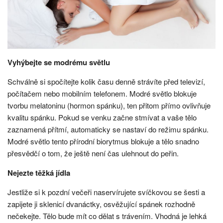
Vyhýbejte se modrému světlu
Schválně si spočítejte kolik času denně strávíte před televizí,
počítačem nebo mobilním telefonem. Modré světlo blokuje
tvorbu melatoninu (hormon spánku), ten přitom přímo ovlivňuje
kvalitu spánku. Pokud se venku začne stmívat a vaše tělo
zaznamená přítmí, automaticky se nastaví do režimu spánku.
Modré světlo tento přírodní biorytmus blokuje a tělo snadno
přesvědčí o tom, že ještě není čas ulehnout do peřin.
Nejezte těžká jídla
Jestliže si k pozdní večeři naservírujete svíčkovou se šesti a
zapijete ji sklenicí dvanáctky, osvěžující spánek rozhodně
nečekejte. Tělo bude mít co dělat s trávením. Vhodná je lehká