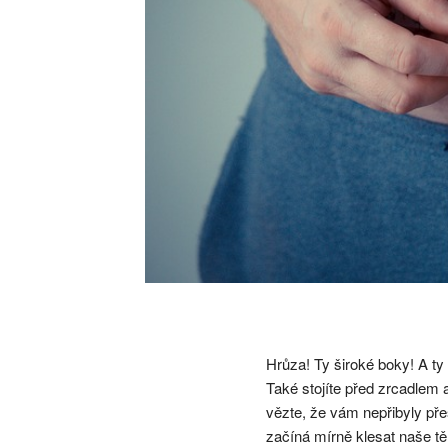
Hrůza! Ty široké boky! A ty
Také stojíte před zrcadlem a
vězte, že vám nepřibyly pře
začíná mírně klesat naše t