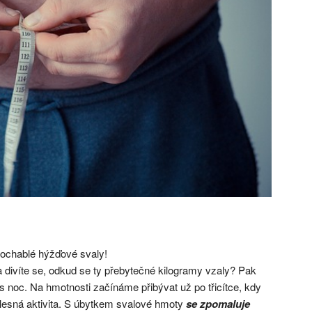
 ochablé hýžďové svaly!
 divíte se, odkud se ty
přebytečné kilogramy
vzaly? Pak
s noc. Na hmotnosti začínáme přibývat už po třicítce, kdy
ělesná aktivita. S úbytkem svalové hmoty
se zpomaluje