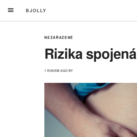
Skip
MENU
BJOLLY
to
content
NEZAŘAZENÉ
Rizika spojen
1 ROKEM
AGO
BY