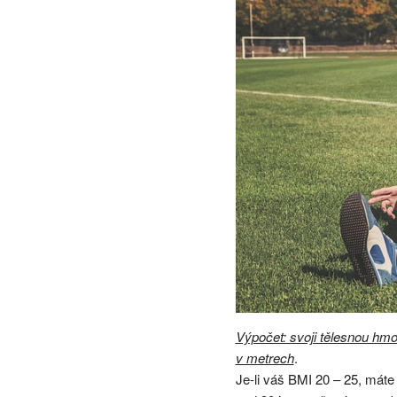
Výpočet: svoji tělesnou hm
v metrech
.
Je-li váš BMI 20 – 25, máte