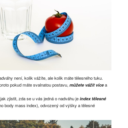
dváhy není, kolik vážíte, ale kolik máte tělesného tuku.
proto pokud máte svalnatou postavu,
můžete vážit více
a
k zjistit, zda se u vás jedná o nadváhu je
index tělesné
ho body mass index), odvozený od výšky a tělesné