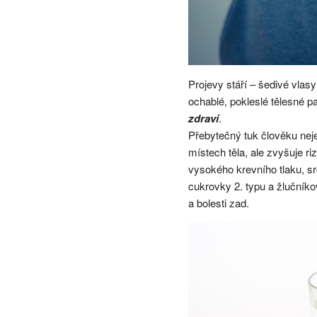
Projevy stáří – šedivé vlasy
ochablé, pokleslé tělesné pa
zdraví
.
Přebytečný tuk člověku neje
místech těla, ale zvyšuje r
vysokého krevního tlaku, s
cukrovky 2. typu a žluční
a bolesti zad.