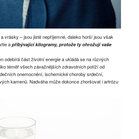
 a vrásky – jsou jistě nepříjemné, daleko horší jsou však
rtie a
přibývající kilogramy, protože ty ohrožují vaše
n odebírá část životní energie a ukládá se na různých
iziko téměř všech závažnějších zdravotních potíží od
rdečních onemocnění, ischemické choroby srdeční,
kových kamenů. Nadváha může dokonce zhoršovat i artrózu