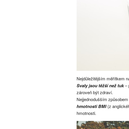
Nejdůležitějším měřítkem na
Svaly jsou
těžší než tuk
– 
zároveň být zdraví.
Nejjednodušším způsobem ja
hmotnosti BMI
(z anglické
hmotnosti.