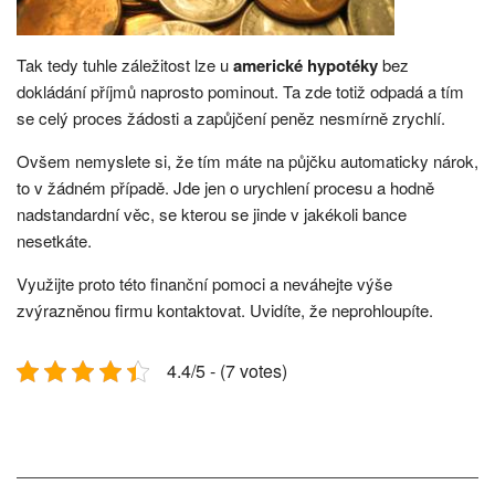
Tak tedy tuhle záležitost lze u
americké hypotéky
bez
dokládání příjmů naprosto pominout. Ta zde totiž odpadá a tím
se celý proces žádosti a zapůjčení peněz nesmírně zrychlí.
Ovšem nemyslete si, že tím máte na půjčku automaticky nárok,
to v žádném případě. Jde jen o urychlení procesu a hodně
nadstandardní věc, se kterou se jinde v jakékoli bance
nesetkáte.
Využijte proto této finanční pomoci a neváhejte výše
zvýrazněnou firmu kontaktovat. Uvidíte, že neprohloupíte.
4.4/5 - (7 votes)