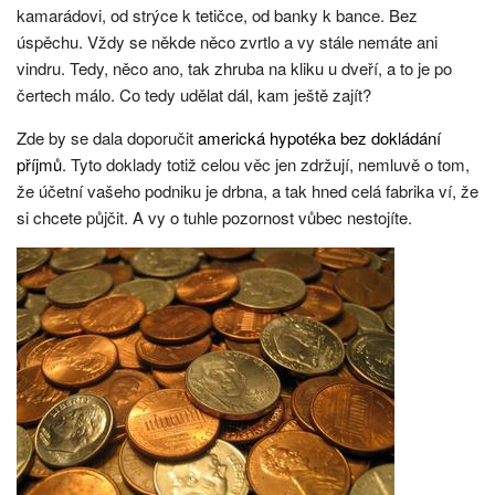
kamarádovi, od strýce k tetičce, od banky k bance. Bez
úspěchu. Vždy se někde něco zvrtlo a vy stále nemáte ani
vindru. Tedy, něco ano, tak zhruba na kliku u dveří, a to je po
čertech málo. Co tedy udělat dál, kam ještě zajít?
Zde by se dala doporučit
americká hypotéka bez dokládání
příjmů
. Tyto doklady totiž celou věc jen zdržují, nemluvě o tom,
že účetní vašeho podniku je drbna, a tak hned celá fabrika ví, že
si chcete půjčit. A vy o tuhle pozornost vůbec nestojíte.