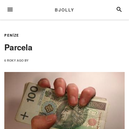
Skip
MENU
SEARC
BJOLLY
to
content
PENÍZE
Parcela
6 ROKY
AGO
BY