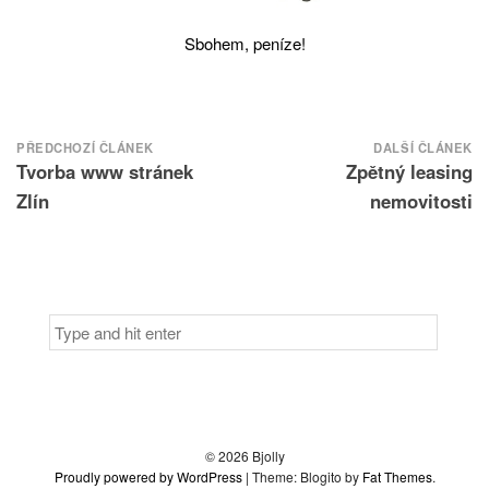
Sbohem, peníze!
Navigace
PŘEDCHOZÍ ČLÁNEK
DALŠÍ ČLÁNEK
Tvorba www stránek
Zpětný leasing
pro
příspěvek
Zlín
nemovitosti
Search
for:
© 2026 Bjolly
Proudly powered by WordPress
|
Theme: Blogito by
Fat Themes
.