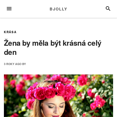
Skip
MENU
SEARC
BJOLLY
to
content
KRÁSA
Žena by měla být krásná celý
den
3 ROKY
AGO
BY