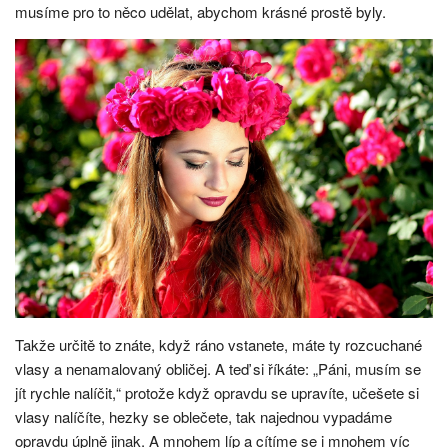
musíme pro to něco udělat, abychom krásné prostě byly.
Takže určitě to znáte, když ráno vstanete, máte ty rozcuchané
vlasy a nenamalovaný obličej. A teď si říkáte: „Páni, musím se
jít rychle nalíčit,“ protože když opravdu se upravíte, učešete si
vlasy nalíčíte, hezky se oblečete, tak najednou vypadáme
opravdu úplně jinak. A mnohem líp a cítíme se i mnohem víc