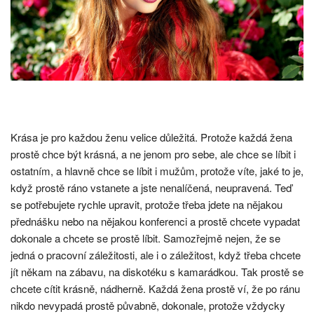
Krása je pro každou ženu velice důležitá. Protože každá žena
prostě chce být krásná, a ne jenom pro sebe, ale chce se líbit i
ostatním, a hlavně chce se líbit i mužům, protože víte, jaké to je,
když prostě ráno vstanete a jste nenalíčená, neupravená. Teď
se potřebujete rychle upravit, protože třeba jdete na nějakou
přednášku nebo na nějakou konferenci a prostě chcete vypadat
dokonale a chcete se prostě líbit. Samozřejmě nejen, že se
jedná o pracovní záležitosti, ale i o záležitost, když třeba chcete
jít někam na zábavu, na diskotéku s kamarádkou. Tak prostě se
chcete cítit krásně, nádherně. Každá žena prostě ví, že po ránu
nikdo nevypadá prostě půvabně, dokonale, protože vždycky