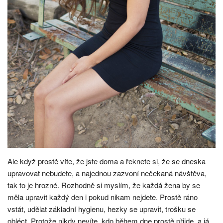
Ale když prostě víte, že jste doma a řeknete si, že se dneska
upravovat nebudete, a najednou zazvoní nečekaná návštěva,
tak to je hrozné. Rozhodně si myslím, že každá žena by se
měla upravit každý den i pokud nikam nejdete. Prostě ráno
vstát, udělat základní hygienu, hezky se upravit, trošku se
obléct. Protože nikdy nevíte, kdo během dne prostě přijde, a já