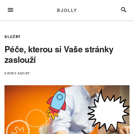
Skip
MENU
SEARC
BJOLLY
to
content
SLUŽBY
Péče, kterou si Vaše stránky
zaslouží
8 ROKY
AGO
BY