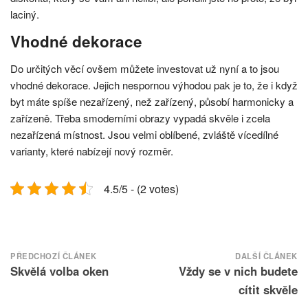
laciný.
Vhodné dekorace
Do určitých věcí ovšem můžete investovat už nyní a to jsou
vhodné dekorace. Jejich nespornou výhodou pak je to, že i když
byt máte spíše nezařízený, než zařízený, působí harmonicky a
zařízeně. Třeba s
moderními obrazy
vypadá skvěle i zcela
nezařízená místnost. Jsou velmi oblíbené, zvláště vícedílné
varianty, které nabízejí nový rozměr.
4.5/5 - (2 votes)
Navigace
PŘEDCHOZÍ ČLÁNEK
DALŠÍ ČLÁNEK
Skvělá volba oken
Vždy se v nich budete
pro
příspěvek
cítit skvěle