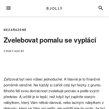
Skip
MENU
SEARC
BJOLLY
to
content
NEZAŘAZENÉ
Zvelebovat pomalu se vyplácí
2 ROKY
AGO
BY
Zařizovat byt není vůbec jednoduché. A hlavně je to finančně
poměrně náročné. Ne každý si zařídí celý byt hezky z gruntu.
Mnoho lidí svou domácnost zvelebuje pomalu a podle svých
představ. A určitě je to lepší, než když byt zaplníte starým
nábytkem, který Vám někdo daroval, nebo laciným nábytkem z
diskontu, který se Vám ani nelíbí, ale pořídili jste ho proto, že byl