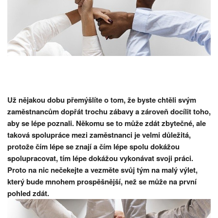
Už nějakou dobu přemýšlíte o tom, že byste chtěli svým
zaměstnancům dopřát trochu zábavy a zároveň docílit toho,
aby se lépe poznali. Někomu se to může zdát zbytečné, ale
taková spolupráce mezi zaměstnanci je velmi důležitá,
protože čím lépe se znají a čím lépe spolu dokážou
spolupracovat, tím lépe dokážou vykonávat svoji práci.
Proto na nic nečekejte a vezměte svůj tým na malý výlet,
který bude mnohem prospěšnější, než se může na první
pohled zdát.