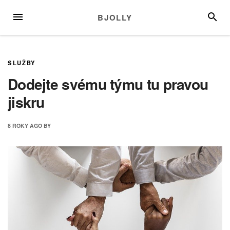
Skip
MENU
SEARC
BJOLLY
to
content
SLUŽBY
Dodejte svému týmu tu pravou
jiskru
8 ROKY
AGO
BY