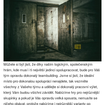
Můžete si být jisti, že díky našim logickým, společenským
hrám, kde musí i ti největší jedinci spolupracovat, bude pro Váš
tým opravdu dokonalý teambuilding. Jsme si jisti, že ideální
místo pro dokonalou spolupráci nenajdete, tak vezměte
všechny z Vašeho týmu a udělejte si dokonalý pracovní výlet,
který Vám budou všichni závidět. Nabízíme hry pro nejrůznější
skupinky a pokud je Vás opravdu velká spousta, nemusíte se
ničeho obávat, protože nabízíme i nejrůznější varianty po